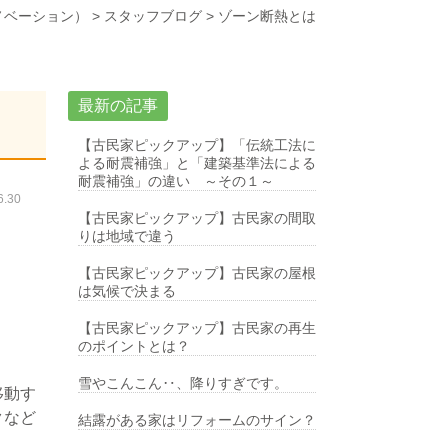
ノベーション）
>
スタッフブログ
>
ゾーン断熱とは
最新の記事
【古民家ピックアップ】「伝統工法に
よる耐震補強」と「建築基準法による
耐震補強」の違い ～その１～
.30
【古民家ピックアップ】古民家の間取
りは地域で違う
【古民家ピックアップ】古民家の屋根
は気候で決まる
【古民家ピックアップ】古民家の再生
のポイントとは？
雪やこんこん‥、降りすぎです。
移動す
クなど
結露がある家はリフォームのサイン？