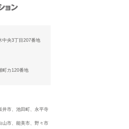
高木中央3丁目207番地
黒瀬町カ120番地
坂井市、池田町、永平寺
白山市、能美市、野々市