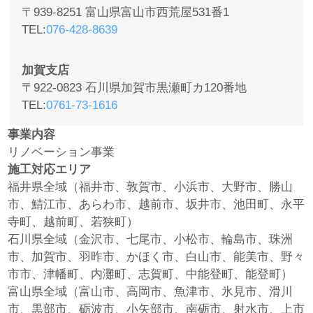
〒939-8251 富山県富山市西荒屋531番1
TEL
076-428-8639
加賀支店
〒922-0823 石川県加賀市黒瀬町カ120番地
TEL
0761-73-1616
事業内容
リノベーション事業
施工対応エリア
福井県全域（福井市、敦賀市、小浜市、大野市、勝山
市、鯖江市、あらわ市、越前市、坂井市、池田町、永平
寺町、越前町、若狭町）
石川県全域（金沢市、七尾市、小松市、輪島市、珠洲
市、加賀市、羽昨市、かほく市、白山市、能美市、野々
市市、津幡町、内灘町、志賀町、中能登町、能登町）
富山県全域（富山市、高岡市、魚津市、氷見市、滑川
市、黒部市、砺波市、小矢部市、南砺市、射水市、上市