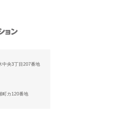
高木中央3丁目207番地
黒瀬町カ120番地