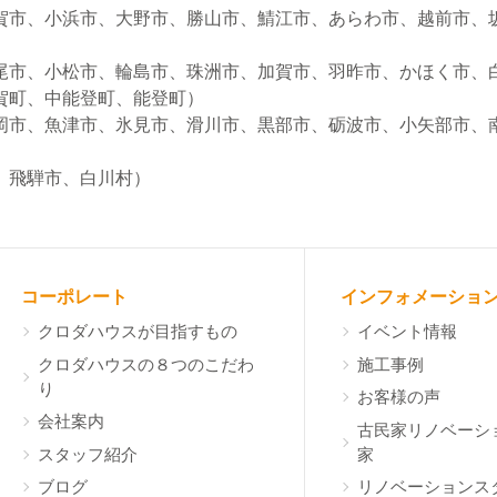
賀市、小浜市、大野市、勝山市、鯖江市、あらわ市、越前市、
尾市、小松市、輪島市、珠洲市、加賀市、羽昨市、かほく市、
賀町、中能登町、能登町）
岡市、魚津市、氷見市、滑川市、黒部市、砺波市、小矢部市、
）
、飛騨市、白川村）
コーポレート
インフォメーショ
クロダハウスが目指すもの
イベント情報
クロダハウスの８つのこだわ
施工事例
り
お客様の声
会社案内
古民家リノベーシ
スタッフ紹介
家
ブログ
リノベーションス