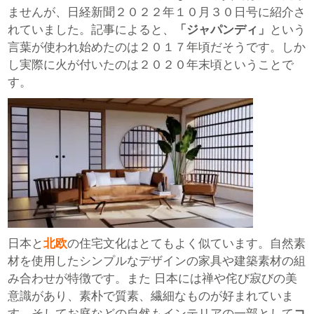
ませんが、日経新聞２０２２年１０月３０日号に紹介さ
れていました。記事によると、
「ジャパンディ」
という
言葉が使われ始めたのは２０１７年頃だそうです。しか
し実際に火が付いたのは２０２０年末頃ということで
す。
日本と
北欧
の住宅文化はとてもよく似ています。自然素
材を使用したシンプルなデザインの家具や建築素材の組
み合わせが特徴です。また 日本には禅や侘び寂びの美
意識があり、素朴で質素、繊細なものが好まれていま
す。そしてお庭などの自然もインテリアの一部として
コ