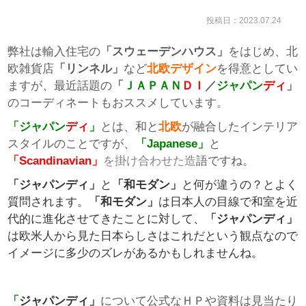
投稿日：2023.07.24
弊社は輸入住宅の
「スウェーデンハウス」
をはじめ、北
欧雑貨店
「リンネル」
など
北欧デザイン
を得意としてい
ますが、最近話題の
「
ＪＡＰＡＮ
ＤＩ
／
ジャパン
ディ
」
のコーディネートもおススメしています。
「ジャパン
ディ
」
とは、和と
北欧
が融合したインテリア
スタイルのことですが、
「Japanese」
と
「Scandinavian」
を掛け合わせた
造
語ですね。
「ジャパンディ」
と
「和モダン」
と何が違うの？とよく
質問されます。
「和モダン」
は日本人の目線で和室を近
代的に進化させてきたことに対して、
「ジャパンディ」
は欧米人から見た日本らしさはこれだという観点なので
イメージに多少のズレがあるかもしれませんね。
「
ジャパンディ」
について公式なＨＰや資料は見当たり