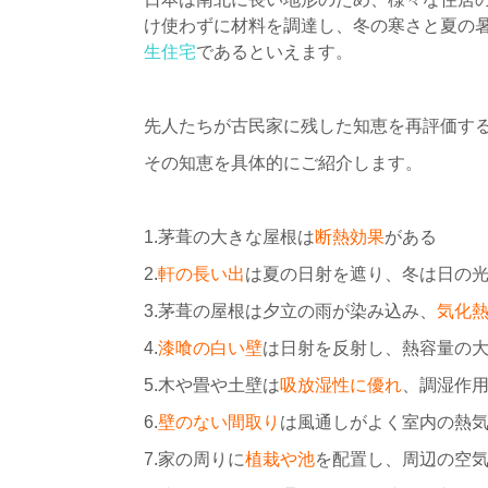
け使わずに材料を調達し、冬の寒さと夏の
生住宅
であるといえます。
先人たちが古民家に残した知恵を再評価す
その知恵を具体的にご紹介します。
1.茅葺の大きな屋根は
断熱効果
がある
2.
軒の長い出
は夏の日射を遮り、冬は日の
3.茅葺の屋根は夕立の雨が染み込み、
気化
4.
漆喰の白い壁
は日射を反射し、熱容量の
5.木や畳や土壁は
吸放湿性に優れ
、調湿作
6.
壁のない間取り
は風通しがよく室内の熱
7.家の周りに
植栽や池
を配置し、周辺の空