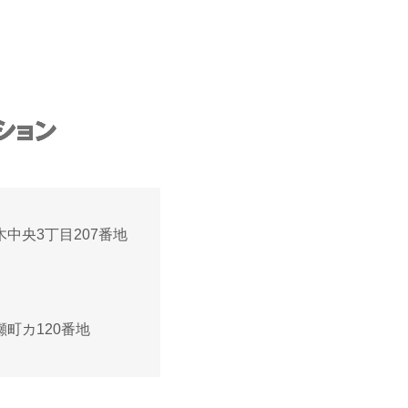
高木中央3丁目207番地
黒瀬町カ120番地